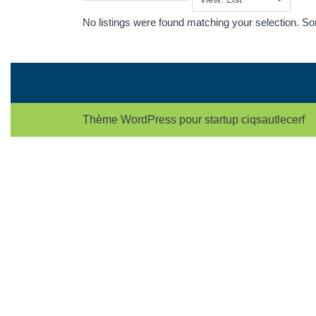
No listings were found matching your selection. 
Thème WordPress pour startup
ciqsautlecerf