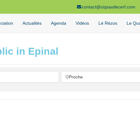
contact@ciqsautlecerf.com
ciation
Actualités
Agenda
Vidéos
Lé Rézos
Le Qua
lic in Epinal