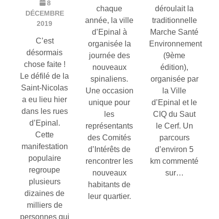
8
chaque
déroulait la
DÉCEMBRE
année, la ville
traditionnelle
2019
d’Epinal à
Marche Santé
C’est
organisée la
Environnement
désormais
journée des
(9ème
chose faite !
nouveaux
édition),
Le défilé de la
spinaliens.
organisée par
Saint-Nicolas
Une occasion
la Ville
a eu lieu hier
unique pour
d’Epinal et le
dans les rues
les
CIQ du Saut
d’Epinal.
représentants
le Cerf. Un
Cette
des Comités
parcours
manifestation
d’Intérêts de
d’environ 5
populaire
rencontrer les
km commenté
regroupe
nouveaux
sur…
plusieurs
habitants de
dizaines de
leur quartier.
milliers de
personnes qui