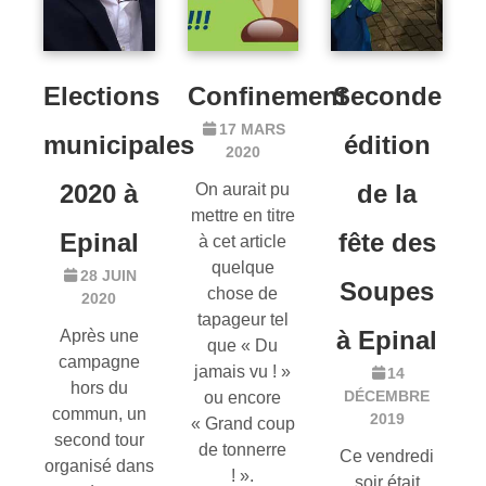
Elections
Confinement
Seconde
17 MARS
municipales
édition
2020
2020 à
de la
On aurait pu
mettre en titre
Epinal
fête des
à cet article
quelque
28 JUIN
Soupes
chose de
2020
tapageur tel
à Epinal
Après une
que « Du
campagne
jamais vu ! »
14
hors du
DÉCEMBRE
ou encore
commun, un
2019
« Grand coup
second tour
de tonnerre
Ce vendredi
organisé dans
! ».
soir était