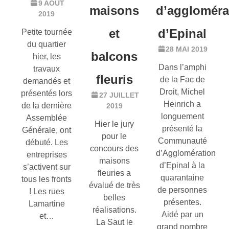
9 AOÛT
maisons
d’aggloméra
2019
et
d’Epinal
Petite tournée
du quartier
28 MAI 2019
balcons
hier, les
Dans l’amphi
travaux
fleuris
de la Fac de
demandés et
Droit, Michel
présentés lors
27 JUILLET
Heinrich a
de la dernière
2019
longuement
Assemblée
Hier le jury
présenté la
Générale, ont
pour le
Communauté
débuté. Les
concours des
d’Agglomération
entreprises
maisons
d’Epinal à la
s’activent sur
fleuries a
quarantaine
tous les fronts
évalué de très
de personnes
! Les rues
belles
présentes.
Lamartine
réalisations.
Aidé par un
et…
La Saut le
grand nombre