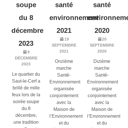
soupe
santé
santé
du 8
environnement
environnem
décembre
2021
2020
19
20
2023
SEPTEMBRE
SEPTEMBRE
2021
2020
9
DÉCEMBRE
Onzième
Dizième
2023
marche
marche
Le quartier du
Santé-
Santé-
Saut-le-Cerf a
Environnement
Environnement
brillé de mille
organisée
organisée
feux lors de la
conjointement
conjointement
soirée soupe
avec la
avec la
du 8
Maison de
Maison de
décembre,
l’Environnement
l’Environnement
une tradition
et du
et du