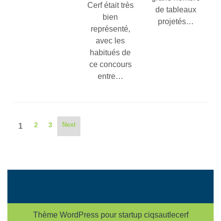
Cerf était très
de tableaux
bien
projetés…
représenté,
avec les
habitués de
ce concours
entre…
2
3
Next
1
Thème WordPress pour startup
ciqsautlecerf