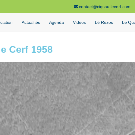
contact@ciqsautlecerf.com
ciation
Actualités
Agenda
Vidéos
Lé Rézos
Le Qua
le Cerf 1958