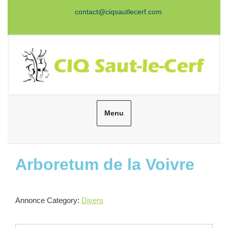
Aller
contact@ciqsautlecerf.com
au
Facebook
Twitter
Instagram
Youtube
contenu
Menu
Rechercher
Arboretum de la Voivre
Annonce Category:
Divers