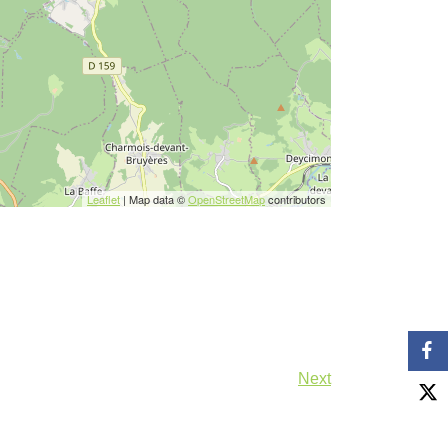
Leaflet
| Map data ©
OpenStreetMap
contributors
Next