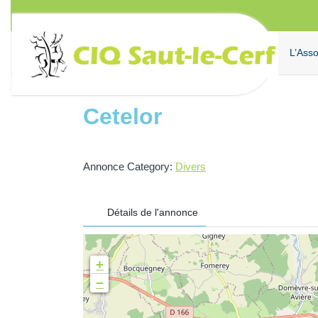
Aller
au
contenu
L’Asso
Cetelor
Annonce Category:
Divers
Détails de l'annonce
+
−