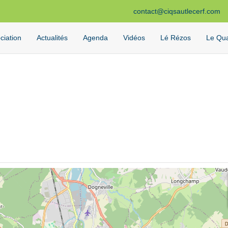
contact@ciqsautlecerf.com
ciation
Actualités
Agenda
Vidéos
Lé Rézos
Le Qua