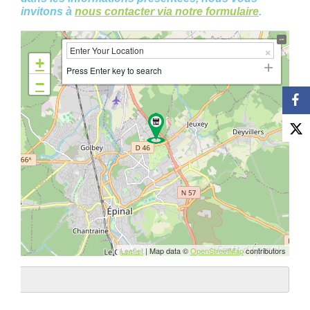
invitons à
nous contacter via notre formulaire
.
+
Press Enter key to search
−
Leaflet
| Map data ©
OpenStreetMap
contributors