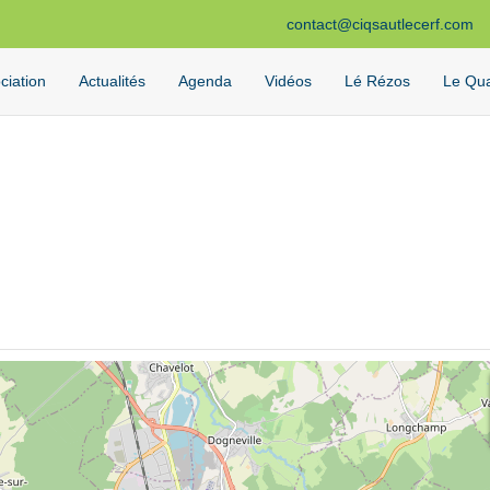
contact@ciqsautlecerf.com
ciation
Actualités
Agenda
Vidéos
Lé Rézos
Le Qua