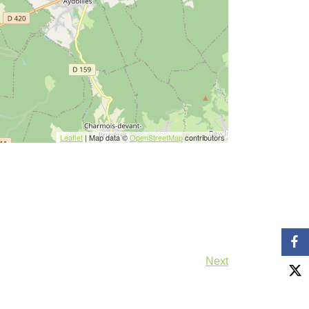
Leaflet
| Map data ©
OpenStreetMap
contributors
Next