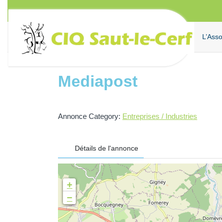
Aller
au
contenu
L’Asso
Mediapost
Annonce Category:
Entreprises / Industries
Détails de l'annonce
+
−