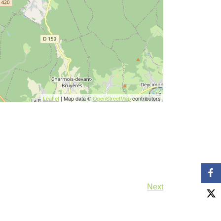
Leaflet
| Map data ©
OpenStreetMap
contributors
Next