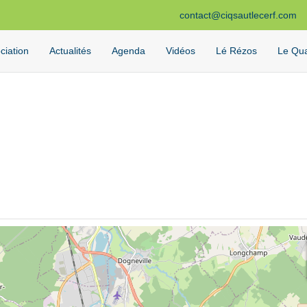
contact@ciqsautlecerf.com
ciation
Actualités
Agenda
Vidéos
Lé Rézos
Le Qua