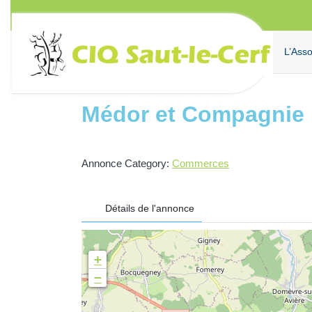
Aller
au
contenu
L’Asso
Médor et Compagnie
Annonce Category:
Commerces
Détails de l'annonce
+
−