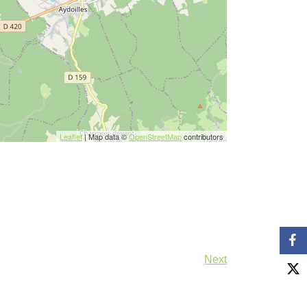
Leaflet
| Map data ©
OpenStreetMap
contributors
Next