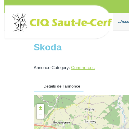
Aller
au
contenu
L’Asso
Skoda
Annonce Category:
Commerces
Détails de l'annonce
+
−