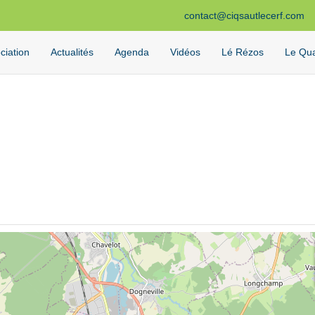
contact@ciqsautlecerf.com
ciation
Actualités
Agenda
Vidéos
Lé Rézos
Le Qua