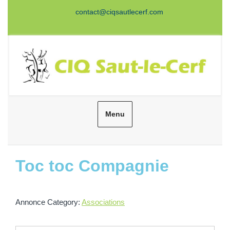
Aller
contact@ciqsautlecerf.com
au
Facebook
Twitter
Instagram
Youtube
contenu
Menu
Rechercher
Toc toc Compagnie
Annonce Category:
Associations