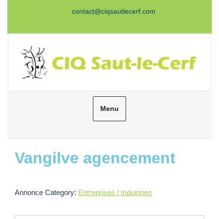
Aller
contact@ciqsautlecerf.com
au
Facebook
Twitter
Instagram
Youtube
contenu
Menu
Rechercher
Vangilve agencement
Annonce Category:
Entreprises / Industries