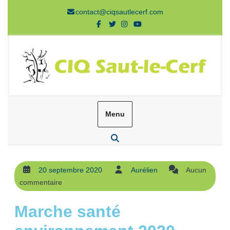
contact@ciqsautlecerf.com
Menu
20 septembre 2020
Aurélien
Aucun
commentaire
Marche santé