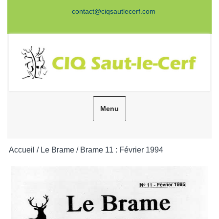
Aller
contact@ciqsautlecerf.com
au
Facebook
Twitter
Instagram
Youtube
contenu
Menu
Rechercher
Accueil
/
Le Brame
/ Brame 11 : Février 1994