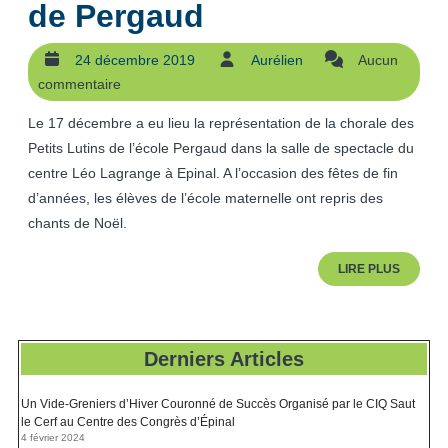
Représentation
de Pergaud
de
24 décembre 2019
Aurélien
Aucun
24
Aurélien
la
commentaire
décembre
2019
chorale
Le 17 décembre a eu lieu la représentation de la chorale des
Petits Lutins de l’école Pergaud dans la salle de spectacle du
des
centre Léo Lagrange à Epinal. A l’occasion des fêtes de fin
petits
d’années, les élèves de l’école maternelle ont repris des
chants de Noël.
lutins
LIRE
LIRE PLUS
de
PLUS
Pergaud
Derniers Articles
Un Vide-Greniers d’Hiver Couronné de Succès Organisé par le CIQ Saut
le Cerf au Centre des Congrès d’Épinal
4 février 2024