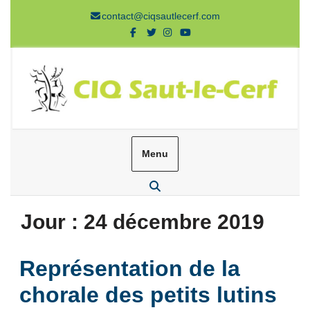
Aller
contact@ciqsautlecerf.com
au
Facebook
Twitter
Instagram
Youtube
contenu
Menu
Rechercher
Jour :
24 décembre 2019
Représentation de la
chorale des petits lutins