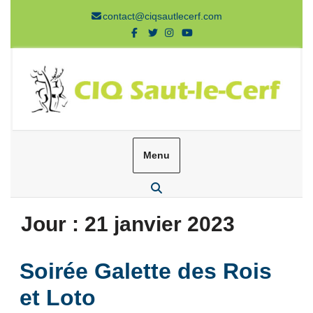
Aller
contact@ciqsautlecerf.com
au
Facebook
Twitter
Instagram
Youtube
contenu
Menu
Rechercher
Jour :
21 janvier 2023
Soirée Galette des Rois
Soirée
et Loto