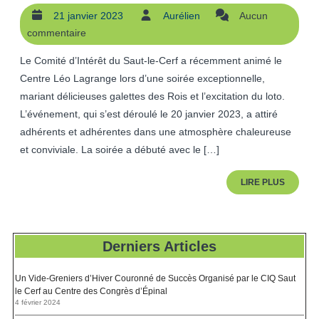
Galette
21 janvier 2023
Aurélien
Aucun
21
Aurélien
des
commentaire
janvier
2023
Rois
Le Comité d’Intérêt du Saut-le-Cerf a récemment animé le
Centre Léo Lagrange lors d’une soirée exceptionnelle,
et
mariant délicieuses galettes des Rois et l’excitation du loto.
Loto
L’événement, qui s’est déroulé le 20 janvier 2023, a attiré
adhérents et adhérentes dans une atmosphère chaleureuse
et conviviale. La soirée a débuté avec le […]
LIRE
LIRE PLUS
PLUS
Derniers Articles
Un Vide-Greniers d’Hiver Couronné de Succès Organisé par le CIQ Saut
le Cerf au Centre des Congrès d’Épinal
4 février 2024