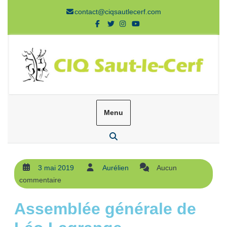
contact@ciqsautlecerf.com
Menu
3 mai 2019
Aurélien
Aucun
commentaire
Assemblée générale de