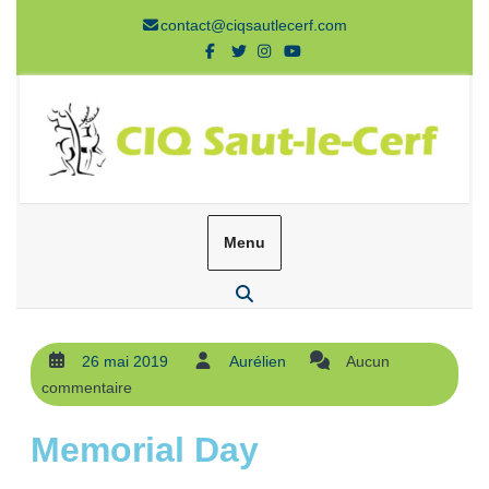
contact@ciqsautlecerf.com
Menu
26 mai 2019
Aurélien
Aucun
commentaire
Memorial Day